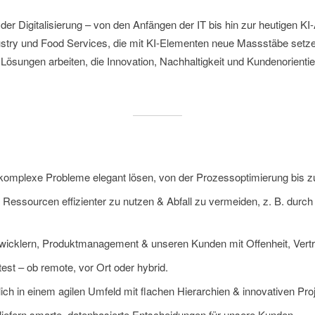
r der Digitalisierung – von den Anfängen der IT bis hin zur heutigen 
stry und Food Services, die mit KI-Elementen neue Massstäbe setze
ösungen arbeiten, die Innovation, Nachhaltigkeit und Kundenorienti
e komplexe Probleme elegant lösen, von der Prozessoptimierung bis
i, Ressourcen effizienter zu nutzen & Abfall zu vermeiden, z. B. durc
ntwicklern, Produktmanagement & unseren Kunden mit Offenheit, Vert
est – ob remote, vor Ort oder hybrid.
ich in einem agilen Umfeld mit flachen Hierarchien & innovativen Pro
 liefern smarte, datenbasierte Entscheidungen für unsere Kunden.