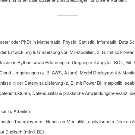
ter oder PhD) in Mathematik, Physik, Statistik, Informatik, Data S
in der Entwicklung & Umsetzung von ML-Modellen, z. B. mit scikit-le
tnisse in Python sowie Erfahrung im Umgang mit Jupyter, SQL, Git,
t Cloud-Umgebungen (z. B. AWS, Azure), Model Deployment & Monitor
tnisse in der Datenvisualisierung (z. B. mit Power BI, matplotlib, se
 Datenstrukturen, Datenqualität & praktische Anwendungsrelevanz; id
fice zu Arbeiten
wusster Teamplayer mit Hands-on-Mentalität, analytischem Denken & h
gut Englisch (mind. B2)