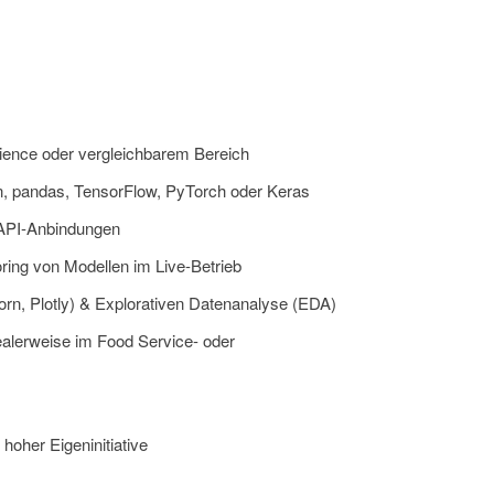
cience oder vergleichbarem Bereich
arn, pandas, TensorFlow, PyTorch oder Keras
 API-Anbindungen
ing von Modellen im Live-Betrieb
aborn, Plotly) & Explorativen Datenanalyse (EDA)
ealerweise im Food Service- oder
oher Eigeninitiative