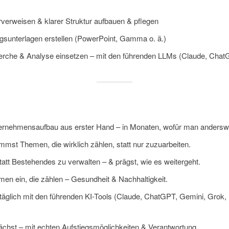
erweisen & klarer Struktur aufbauen & pflegen
sunterlagen erstellen (PowerPoint, Gamma o. ä.)
echerche & Analyse einsetzen – mit den führenden LLMs (Claude, Cha
ternehmensaufbau aus erster Hand – in Monaten, wofür man andersw
mmst Themen, die wirklich zählen, statt nur zuzuarbeiten.
statt Bestehendes zu verwalten – & prägst, wie es weitergeht.
emen ein, die zählen – Gesundheit & Nachhaltigkeit.
t täglich mit den führenden KI-Tools (Claude, ChatGPT, Gemini, Grok
 wächst – mit echten Aufstiegsmöglichkeiten & Verantwortung.