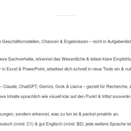
in Geschäftsmodellen, Chancen & Ergebnissen – nicht in Aufgabenlist
lexe Sachverhalte, erkennst das Wesentliche & leitest klare Empfehl
er in Excel & PowerPoint, arbeitest dich schnell in neue Tools ein & 
 – Claude, ChatGPT, Gemini, Grok & Llama – gezielt für Recherche, 
exe Inhalte sprachlich wie visuell klar auf den Punkt & trittst souv
sungen, sondern erkennst, was zu tun ist & packst proaktiv an.
eutsch (mind. C1) & gut Englisch (mind. B2); jede weitere Sprache ist